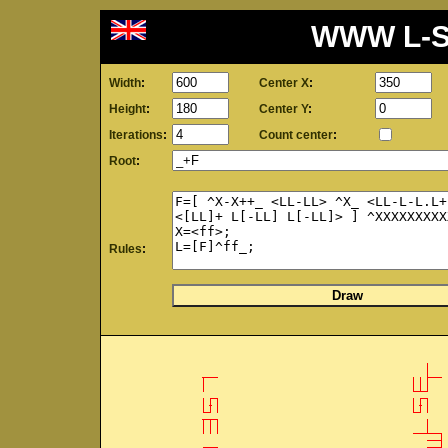
WWW L-Sy
Width
:
Center X
:
Height
:
Center Y
:
Iterations
:
Count center
:
Root
:
Rules
: