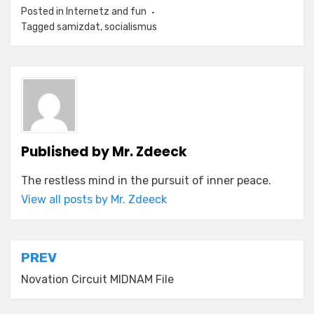
Posted in
Internetz and fun
Tagged
samizdat
,
socialismus
Published by
Mr. Zdeeck
The restless mind in the pursuit of inner peace.
View all posts by Mr. Zdeeck
Post
PREV
navigation
Novation Circuit MIDNAM File