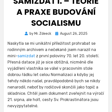
SAMIZDAT I. – TEORIE
A PRAXE BUDOVÁNÍ
SOCIALISMU
Posted
by
Mr. Zdeeck
August 26, 2025
on
Naskytla se mi unikátní příležitost prohrabat se
rodinným archivem a nečekaně jsem narazil na
mini-
samizdat
z první poloviny 70. let 20. století.
Přesná datace již je sice obtížná, nicméně dle
vyjádření vlastníka se válel v pracovním stole
dobrou řádku let celou Normalizaci a kdyby jej
tehdy někdo našel, pravděpodobně bych se nikdy
nenarodil, neboť by rodičové skončili jako topič a
skladnice. Chtěl jsem dokument zveřejnit na výročí
21. srpna, ale holt, cesty Sv. Prokrastinátora jsou
nevyzpytatelné.