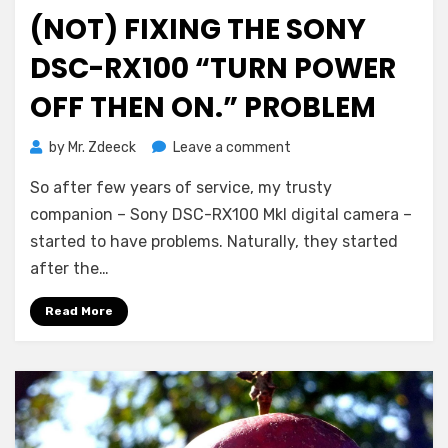
on
(NOT) FIXING THE SONY
DSC-RX100 “TURN POWER
OFF THEN ON.” PROBLEM
on
by
Mr. Zdeeck
Leave a comment
(Not)
So after few years of service, my trusty
fixing
the
companion – Sony DSC-RX100 MkI digital camera –
Sony
started to have problems. Naturally, they started
DSC-
after the…
RX100
“Turn
Read More
power
off
then
on.”
problem