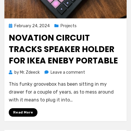
Posted
February 24, 2024
Projects
on
NOVATION CIRCUIT
TRACKS SPEAKER HOLDER
FOR IKEA ENEBY PORTABLE
on
by
Mr. Zdeeck
Leave a comment
Novation
This funky groovebox has been sitting in my
Circuit
Tracks
drawer for a couple of years, as to mess around
speaker
with it means to plug it into…
holder
for
Read More
IKEA
Eneby
Portable