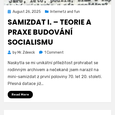
Posted
August 26, 2025
Internetz and fun
on
SAMIZDAT I. – TEORIE A
PRAXE BUDOVÁNÍ
SOCIALISMU
on
by
Mr. Zdeeck
1 Comment
Samizdat
Naskytla se mi unikátní příležitost prohrabat se
I.
–
rodinným archivem a nečekaně jsem narazil na
Teorie
mini-samizdat z první poloviny 70. let 20. století.
a
Přesná datace již…
Praxe
Budování
Read More
Socialismu