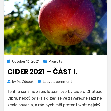
Posted
October 16, 2021
Projects
on
CIDER 2021 – ČÁST I.
on
by
Mr. Zdeeck
Leave a comment
Cider
Tenhle seriál je zápis letošní tvorby cideru Château
2021
–
Cipra, neboť loňská sklizeň se ve závěrečné fázi ne
část
zcela povedla, a rád bych měl protentokrát nějaký…
I.