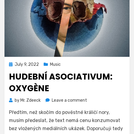
Posted
July 9, 2022
Music
on
HUDEBNÍ ASOCIATIVUM:
OXYGÈNE
on
by
Mr. Zdeeck
Leave a comment
Hudební
Předtím, než skočím do pověstné králičí nory,
asociativum:
Oxygène
musím předeslat, že text nemá cenu konzumovat
bez vložených mediálních ukázek. Doporučuji tedy