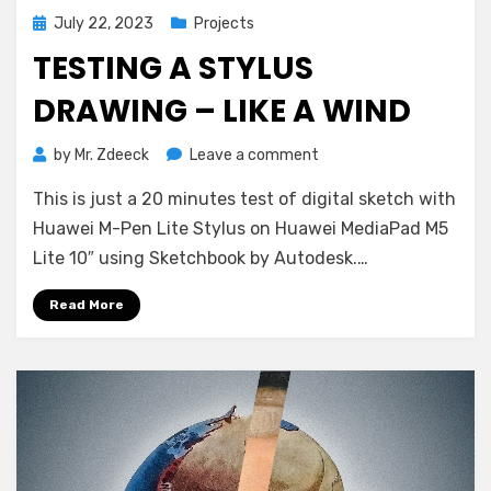
Posted
July 22, 2023
Projects
on
TESTING A STYLUS
DRAWING – LIKE A WIND
on
by
Mr. Zdeeck
Leave a comment
Testing
This is just a 20 minutes test of digital sketch with
a
stylus
Huawei M-Pen Lite Stylus on Huawei MediaPad M5
drawing
Lite 10″ using Sketchbook by Autodesk.…
–
Like
Read More
a
Wind