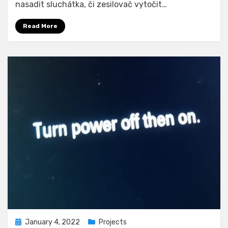
nasadit sluchátka, či zesilovač vytočit…
Read More
Posted
January 4, 2022
Projects