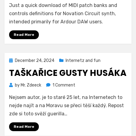
Just a quick download of MIDI patch banks and
Circuit
MIDNAM
controls definitions for Novation Circuit synth,
File
intended primarily for Ardour DAW users.
Read More
Posted
December 24, 2024
Internetz and fun
on
TAŠKAŘICE GUSTY HUSÁKA
on
by
Mr. Zdeeck
1 Comment
Taškařice
Nejsem autor, je to staré 25 let, na Internetech to
Gusty
Husáka
nejde najít a na Moravu se přeci těší každý. Repost
zde si toto svěží guerilla…
Read More