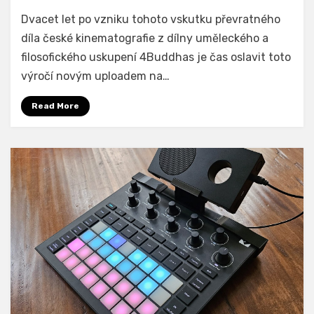
Záhir
Dvacet let po vzniku tohoto vskutku převratného
Reloaded
díla české kinematografie z dílny uměleckého a
filosofického uskupení 4Buddhas je čas oslavit toto
výročí novým uploadem na…
Read More