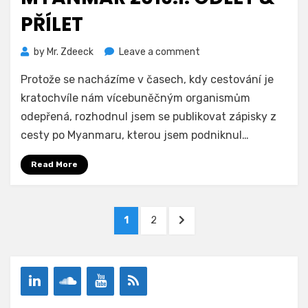
PŘÍLET
on
by
Mr. Zdeeck
Leave a comment
Myanmar
Protože se nacházíme v časech, kdy cestování je
2019.I:
Odlet
kratochvíle nám vícebuněčným organismům
&
odepřená, rozhodnul jsem se publikovat zápisky z
Přílet
cesty po Myanmaru, kterou jsem podniknul…
Read More
Posts
PAGE
PAGE
NEXT
1
2
pagination
PAGE