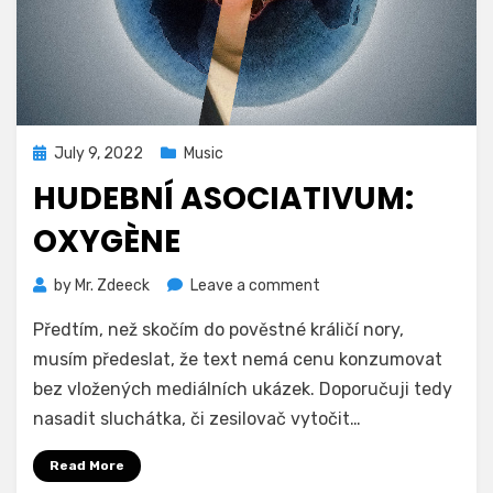
Posted
July 9, 2022
Music
on
HUDEBNÍ ASOCIATIVUM:
OXYGÈNE
on
by
Mr. Zdeeck
Leave a comment
Hudební
Předtím, než skočím do pověstné králičí nory,
asociativum:
Oxygène
musím předeslat, že text nemá cenu konzumovat
bez vložených mediálních ukázek. Doporučuji tedy
nasadit sluchátka, či zesilovač vytočit…
Read More