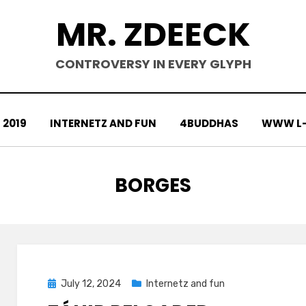
MR. ZDEECK
CONTROVERSY IN EVERY GLYPH
2019
INTERNETZ AND FUN
4BUDDHAS
WWW L-
TAG
:
BORGES
Posted
July 12, 2024
Internetz and fun
on