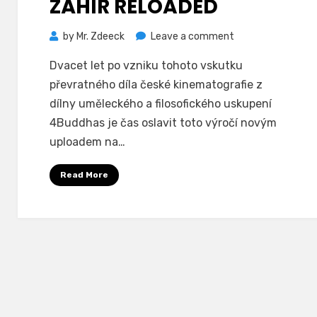
ZÁHIR RELOADED
on
by
Mr. Zdeeck
Leave a comment
Záhir
Dvacet let po vzniku tohoto vskutku
Reloaded
převratného díla české kinematografie z
dílny uměleckého a filosofického uskupení
4Buddhas je čas oslavit toto výročí novým
uploadem na…
Read More