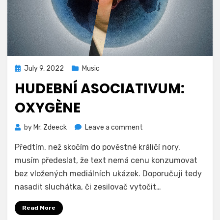
Posted
July 9, 2022
Music
on
HUDEBNÍ ASOCIATIVUM:
OXYGÈNE
on
by
Mr. Zdeeck
Leave a comment
Hudební
Předtím, než skočím do pověstné králičí nory,
asociativum:
Oxygène
musím předeslat, že text nemá cenu konzumovat
bez vložených mediálních ukázek. Doporučuji tedy
nasadit sluchátka, či zesilovač vytočit…
Read More